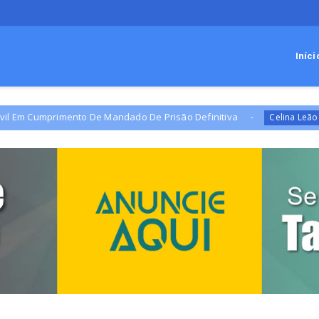
Iníci
ento De Mandado De Prisão Definitiva
Campanha de 
Celina Leão