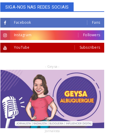
SIGA-NOS NAS REDES SOCIAIS
Facebook
Fans
Instagram
Followers
YouTube
Subscribers
- Geysa -
Jornalista