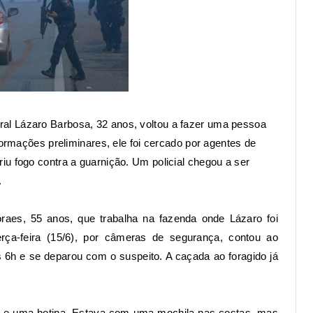
ral
Lázaro Barbosa, 32
anos, voltou a fazer uma pessoa
formações preliminares, ele foi cercado por agentes de
u fogo contra a guarnição. Um policial chegou a ser
.
oraes, 55 anos, que trabalha na fazenda onde
Lázaro foi
rça-feira (15/6), por câmeras de segurança, contou
ao
 6h e se deparou com o suspeito. A caçada ao foragido já
a e uma botina. Estava com uma mochila nas costas, mas