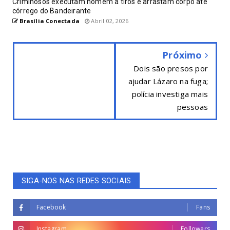
Criminosos executam homem a tiros e arrastam corpo até
córrego do Bandeirante
Brasília Conectada
Abril 02, 2026
Próximo
Dois são presos por
ajudar Lázaro na fuga;
polícia investiga mais
pessoas
SIGA-NOS NAS REDES SOCIAIS
Facebook
Fans
Instagram
Followers