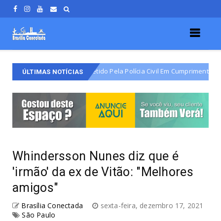
io Do Varjão É Detido Pela Polícia Civil Em Cumprimento De Mandado De 
ÚLTIMAS NOTÍCIAS
Whindersson Nunes diz que é
'irmão' da ex de Vitão: "Melhores
amigos"
Brasília Conectada
sexta-feira, dezembro 17, 2021
São Paulo