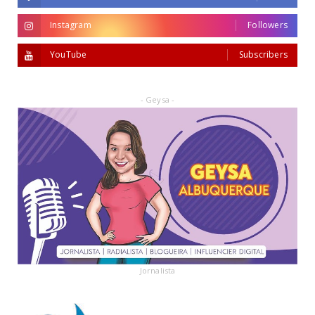
Instagram
Followers
YouTube
Subscribers
- Geysa -
Jornalista