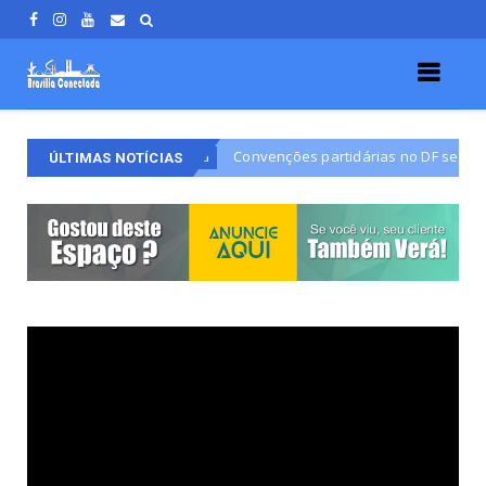
DF
Convenções partidárias no DF seguem até 5 de agost
brasilia
ÚLTIMAS NOTÍCIAS