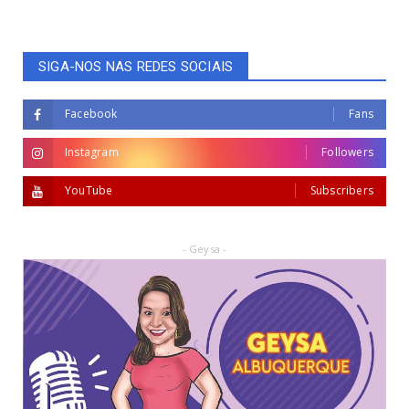
SIGA-NOS NAS REDES SOCIAIS
Facebook
Fans
Instagram
Followers
YouTube
Subscribers
- Geysa -