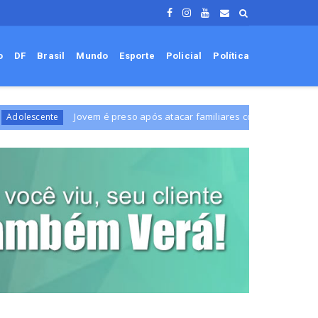
o
DF
Brasil
Mundo
Esporte
Policial
Política
Jovem é preso após atacar familiares com garrafa quebrada e deixa