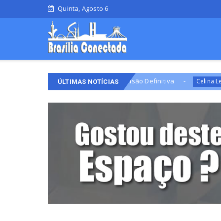
Quinta, Agosto 6
mprimento De Mandado De Prisão Definitiva
Campanh
Celina Leão
ÚLTIMAS NOTÍCIAS