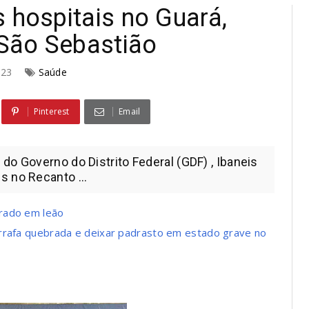
 hospitais no Guará,
São Sebastião
2023
Saúde
Pinterest
Email
do Governo do Distrito Federal (GDF) , Ibaneis
s no Recanto ...
rado em leão
arrafa quebrada e deixar padrasto em estado grave no