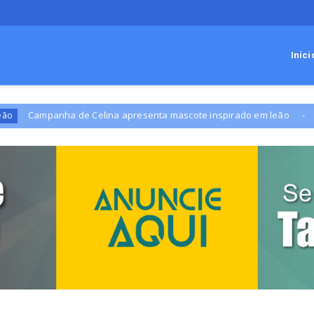
Iníci
a de Celina apresenta mascote inspirado em leão
Adolescente