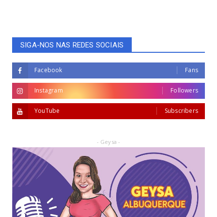
SIGA-NOS NAS REDES SOCIAIS
Facebook
Fans
Instagram
Followers
YouTube
Subscribers
- Geysa -