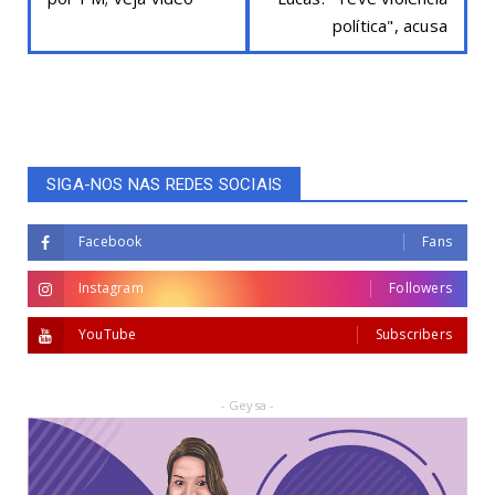
política", acusa
SIGA-NOS NAS REDES SOCIAIS
Facebook
Fans
Instagram
Followers
YouTube
Subscribers
- Geysa -