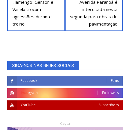
Flamengo: Gerson e
Avenida Paranoá é
Varela trocam
interditada nesta
agressões durante
segunda para obras de
treino
pavimentação
SIGA-NOS NAS REDES SOCIAIS
Facebook
Fans
Instagram
Followers
YouTube
Subscribers
- Geysa -