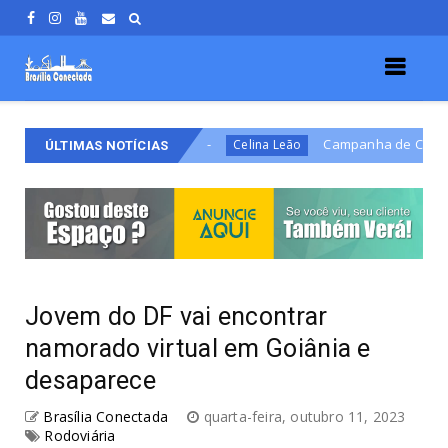
isão Definitiva
Campanha de Celina apresenta mas
Celina Leão
ÚLTIMAS NOTÍCIAS
Jovem do DF vai encontrar
namorado virtual em Goiânia e
desaparece
Brasília Conectada
quarta-feira, outubro 11, 2023
Rodoviária