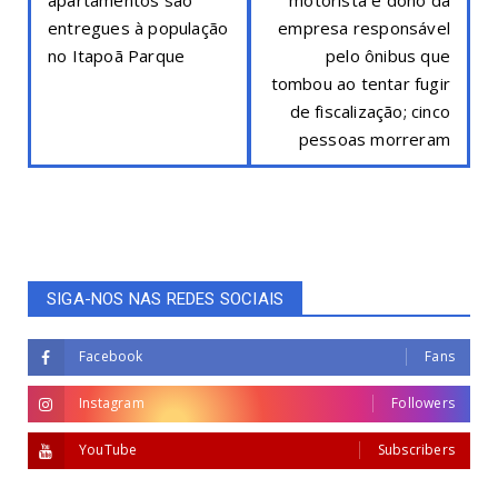
entregues à população
empresa responsável
no Itapoã Parque
pelo ônibus que
tombou ao tentar fugir
de fiscalização; cinco
pessoas morreram
SIGA-NOS NAS REDES SOCIAIS
Facebook
Fans
Instagram
Followers
YouTube
Subscribers