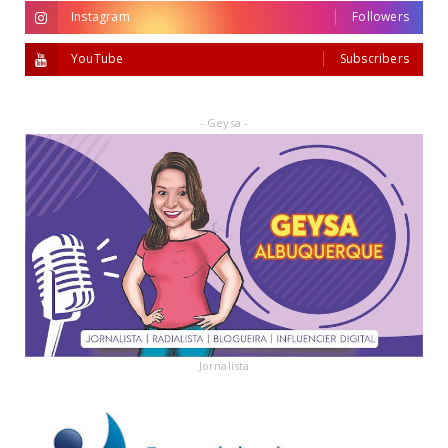
Instagram
Followers
YouTube
Subscribers
- Geysa -
Jornalista