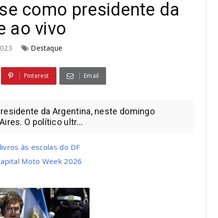
sse como presidente da
 ao vivo
2023
Destaque
Pinterest
Email
presidente da Argentina, neste domingo
es. O político ultr...
livros às escolas do DF
Capital Moto Week 2026