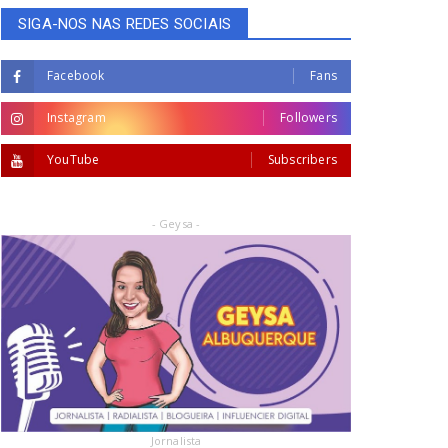
SIGA-NOS NAS REDES SOCIAIS
Facebook
Fans
Instagram
Followers
YouTube
Subscribers
- Geysa -
Jornalista