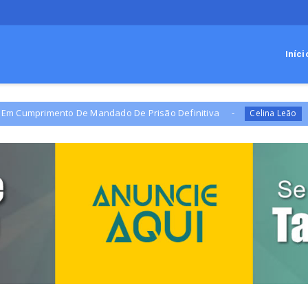
Iníci
to De Mandado De Prisão Definitiva
Campanha de Ce
Celina Leão