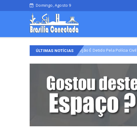
Domingo, Agosto 9
Líder Comunitário Do Varjão É Detido Pela Polícia Civil Em Cumprimen
ÚLTIMAS NOTÍCIAS