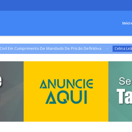
Iníci
imento De Mandado De Prisão Definitiva
Campanha d
Celina Leão