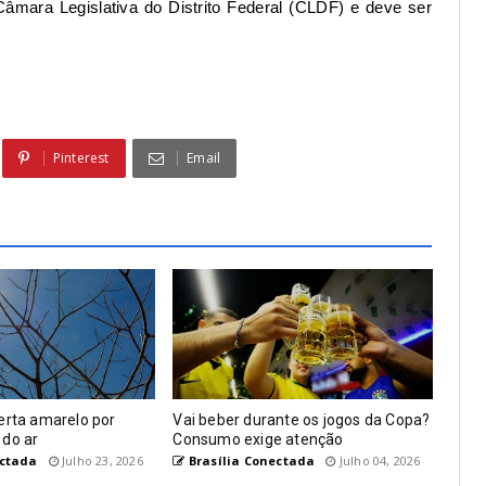
âmara Legislativa do Distrito Federal (
CLDF
) e deve ser
Pinterest
Email
erta amarelo por
Vai beber durante os jogos da Copa?
 do ar
Consumo exige atenção
ectada
Julho 23, 2026
Brasília Conectada
Julho 04, 2026