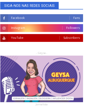
SIGA-NOS NAS REDES SOCIAIS
Facebook
Fans
Instagram
Followers
YouTube
Subscribers
- Geysa -
Jornalista