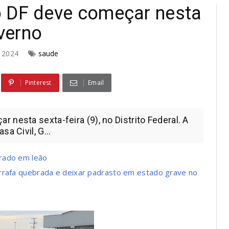
o DF deve começar nesta
overno
7, 2024
saude
Pinterest
Email
 nesta sexta-feira (9), no Distrito Federal. A
a Civil, G...
rado em leão
arrafa quebrada e deixar padrasto em estado grave no