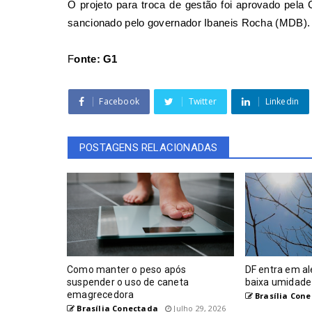
O projeto para troca de gestão foi aprovado pela C
sancionado pelo governador Ibaneis Rocha (
MDB
).
F
onte: G1
Facebook
Twitter
Linkedin
POSTAGENS RELACIONADAS
Como manter o peso após
DF entra em al
suspender o uso de caneta
baixa umidade
emagrecedora
Brasília Con
Brasília Conectada
Julho 29, 2026