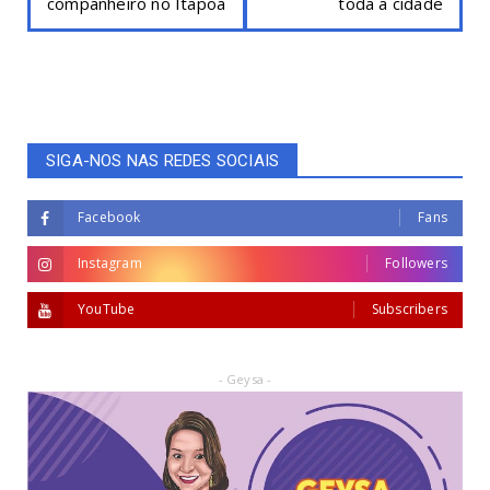
companheiro no Itapoã
toda a cidade
SIGA-NOS NAS REDES SOCIAIS
Facebook
Fans
Instagram
Followers
YouTube
Subscribers
- Geysa -