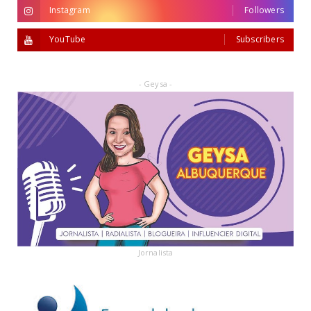
Instagram
Followers
YouTube
Subscribers
- Geysa -
Jornalista