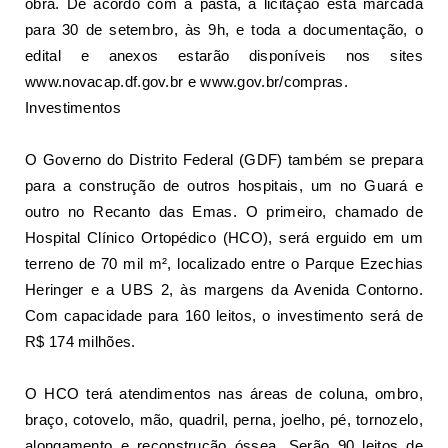
obra. De acordo com a pasta, a licitação está marcada
para 30 de setembro, às 9h, e toda a documentação, o
edital e anexos estarão disponíveis nos sites
www.novacap.df.gov.br
e
www.gov.br/compras
.
Investimentos
O Governo do Distrito Federal (GDF) também se prepara
para a
construção de outros hospitais
, um no Guará e
outro no Recanto das Emas. O primeiro, chamado de
Hospital Clínico Ortopédico (HCO), será erguido em um
terreno de 70 mil m², localizado entre o Parque Ezechias
Heringer e a UBS 2, às margens da Avenida Contorno.
Com capacidade para 160 leitos, o investimento será de
R$ 174 milhões.
O HCO terá atendimentos nas áreas de coluna, ombro,
braço, cotovelo, mão, quadril, perna, joelho, pé, tornozelo,
alongamento e reconstrução óssea. Serão 90 leitos de