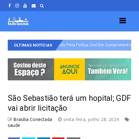
 Do Varjão É Detido Pela Polícia Civil Em Cumprimento De Mandado De Pr
ÚLTIMAS NOTÍCIAS
São Sebastião terá um hopital; GDF
vai abrir licitação
Brasília Conectada
sexta-feira, junho 28, 2024
saude