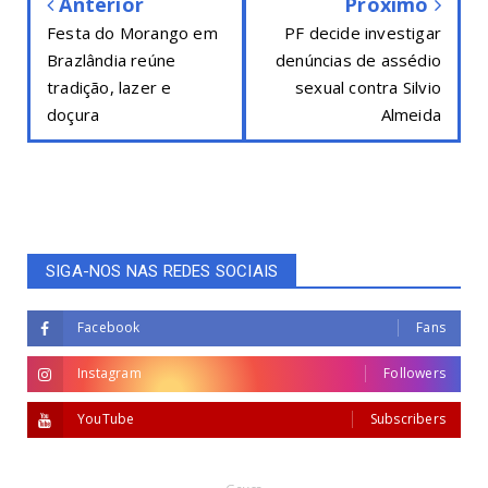
Anterior
Próximo
Festa do Morango em
PF decide investigar
Brazlândia reúne
denúncias de assédio
tradição, lazer e
sexual contra Silvio
doçura
Almeida
SIGA-NOS NAS REDES SOCIAIS
Facebook
Fans
Instagram
Followers
YouTube
Subscribers