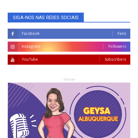
SIGA-NOS NAS REDES SOCIAIS
Facebook
Fans
Instagram
Followers
YouTube
Subscribers
- Geysa -