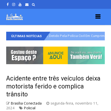
ário Do Varjão É Detido Pela Polícia Civil Em Cumprimento De Mandado 
ÚLTIMAS NOTÍCIAS
Acidente entre três veículos deixa
motorista ferido e complica
trânsito
Brasília Conectada
segunda-feira, novembro 11,
2024
Policial