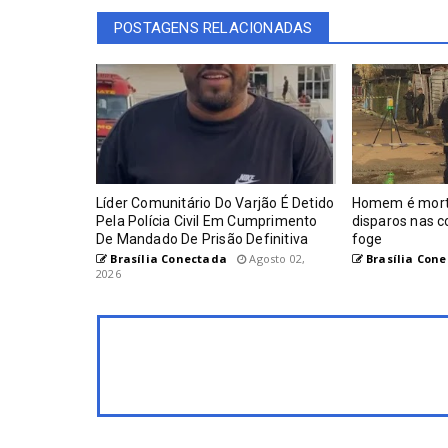
POSTAGENS RELACIONADAS
Líder Comunitário Do Varjão É Detido
Homem é mort
Pela Polícia Civil Em Cumprimento
disparos nas c
De Mandado De Prisão Definitiva
foge
Brasília Conectada
Agosto 02,
Brasília Con
2026