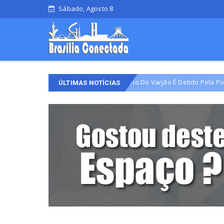
Sábado, Agosto 8
Líder Comunitário Do Varjão É Detido Pela Polícia Civil Em
Crime
ÚLTIMAS NOTÍCIAS