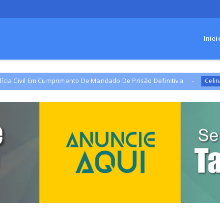
Iníci
 Cumprimento De Mandado De Prisão Definitiva
Campa
Celina Leão