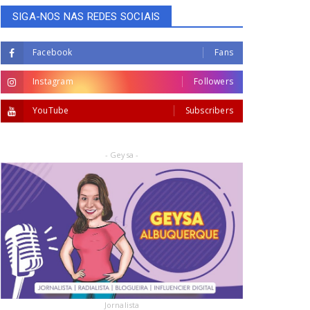
SIGA-NOS NAS REDES SOCIAIS
Facebook
Fans
Instagram
Followers
YouTube
Subscribers
- Geysa -
Jornalista