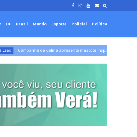
o
DF
Brasil
Mundo
Esporte
Policial
Política
nha de Celina apresenta mascote inspirado em leão
Adolescen