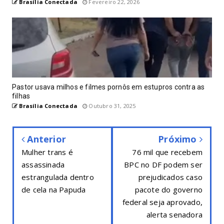
Brasília Conectada
Fevereiro 22, 2026
Pastor usava milhos e filmes pornôs em estupros contra as
filhas
Brasília Conectada
Outubro 31, 2025
Anterior
Próximo
Mulher trans é
76 mil que recebem
assassinada
BPC no DF podem ser
estrangulada dentro
prejudicados caso
de cela na Papuda
pacote do governo
federal seja aprovado,
alerta senadora