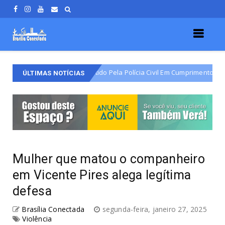
o Do Varjão É Detido Pela Polícia Civil Em Cumprimento De Mandado De P
ÚLTIMAS NOTÍCIAS
Mulher que matou o companheiro
em Vicente Pires alega legítima
defesa
Brasília Conectada
segunda-feira, janeiro 27, 2025
Violência