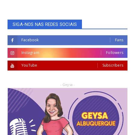
SIGA-NOS NAS REDES SOCIAIS
Facebook
Fans
Instagram
Followers
YouTube
Subscribers
- Geysa -