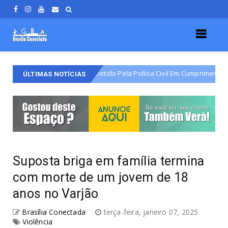
tário Do Varjão É Detido Pela Polícia Civil Em Cumprimento De Mandado 
ÚLTIMAS NOTÍCIAS
Suposta briga em família termina
com morte de um jovem de 18
anos no Varjão
Brasília Conectada
terça-feira, janeiro 07, 2025
Violência