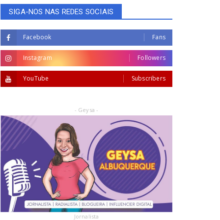
SIGA-NOS NAS REDES SOCIAIS
Facebook
Fans
Instagram
Followers
YouTube
Subscribers
- Geysa -
Jornalista