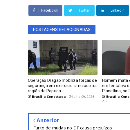
Facebook
Twitter
Linkedin
POSTAGENS RELACIONADAS
Operação Dragão mobiliza forças de
Homem mata e
segurança em exercício simulado na
em tentativa 
região da Papuda
Planaltina, no 
Brasília Conectada
Julho 09, 2026
Brasília Con
2026
Anterior
Furto de mudas no DF causa prejuízos