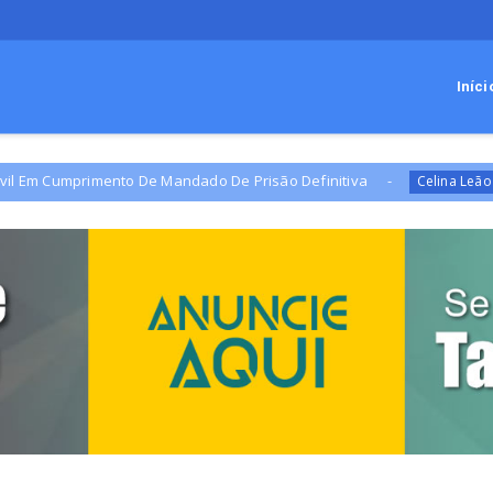
Iníci
ento De Mandado De Prisão Definitiva
Campanha de 
Celina Leão