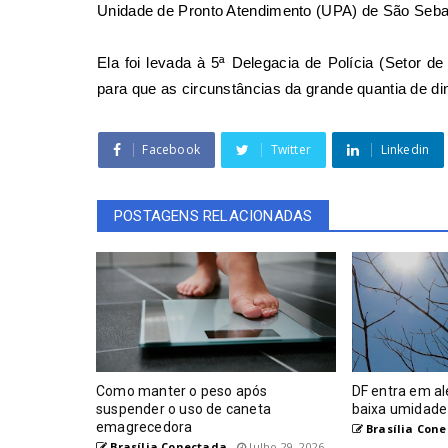
Unidade de Pronto Atendimento (UPA) de
São Seba
Ela foi levada à
5ª Delegacia de Polícia (Setor d
para que as circunstâncias da grande quantia de di
Facebook
Twitter
Linkedin
POSTAGENS RELACIONADAS
Como manter o peso após
DF entra em al
suspender o uso de caneta
baixa umidade
emagrecedora
Brasília Con
Brasília Conectada
Julho 29, 2026