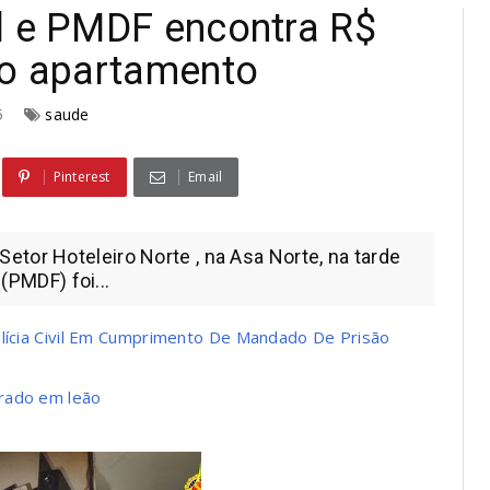
l e PMDF encontra R$
no apartamento
25
saude
Pinterest
Email
tor Hoteleiro Norte , na Asa Norte, na tarde
 (PMDF) foi...
olícia Civil Em Cumprimento De Mandado De Prisão
rado em leão