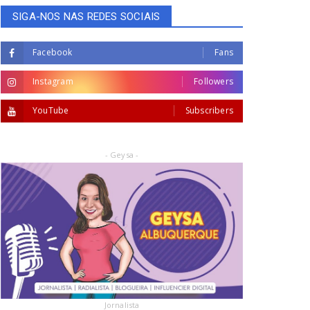
SIGA-NOS NAS REDES SOCIAIS
Facebook
Fans
Instagram
Followers
YouTube
Subscribers
- Geysa -
Jornalista