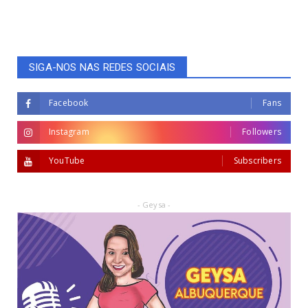
SIGA-NOS NAS REDES SOCIAIS
Facebook
Fans
Instagram
Followers
YouTube
Subscribers
- Geysa -