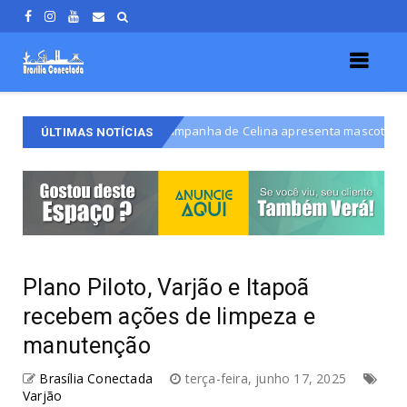
Campanha de Celina apresenta mascote inspirado em 
Celina Leão
ÚLTIMAS NOTÍCIAS
Plano Piloto, Varjão e Itapoã
recebem ações de limpeza e
manutenção
Brasília Conectada
terça-feira, junho 17, 2025
Varjão