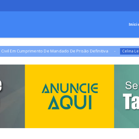
Iníci
rimento De Mandado De Prisão Definitiva
Campanha 
Celina Leão