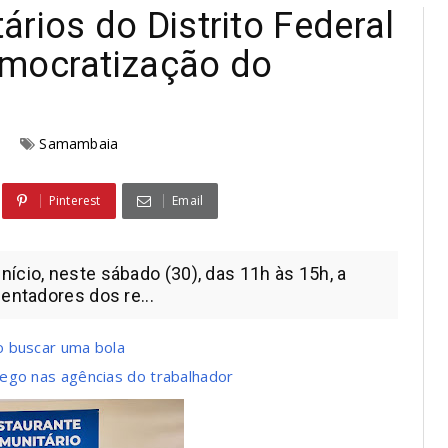
rios do Distrito Federal
emocratização do
6
Samambaia
Pinterest
Email
ício, neste sábado (30), das 11h às 15h, a
entadores dos re...
o buscar uma bola
ego nas agências do trabalhador