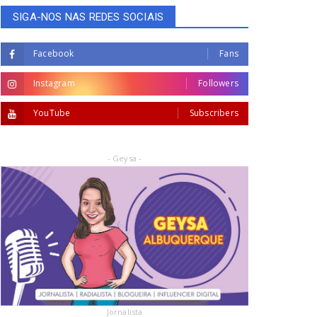
SIGA-NOS NAS REDES SOCIAIS
Facebook
Fans
Instagram
Followers
YouTube
Subscribers
- Geysa -
Jornalista