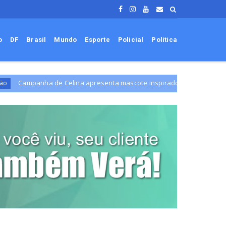
o
DF
Brasil
Mundo
Esporte
Policial
Política
de Celina apresenta mascote inspirado em leão
Adolescente