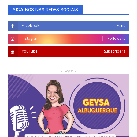
SIGA-NOS NAS REDES SOCIAIS
Facebook
Fans
Instagram
Followers
YouTube
Subscribers
- Geysa -