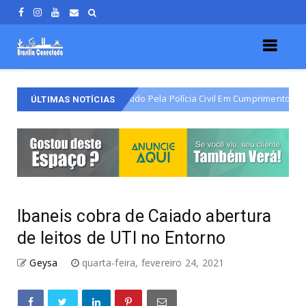
io Do Varjão É Detido Pela Polícia Civil Em Cumprimento De Mandado De 
ÚLTIMAS NOTÍCIAS
Ibaneis cobra de Caiado abertura
de leitos de UTI no Entorno
Geysa
quarta-feira, fevereiro 24, 2021