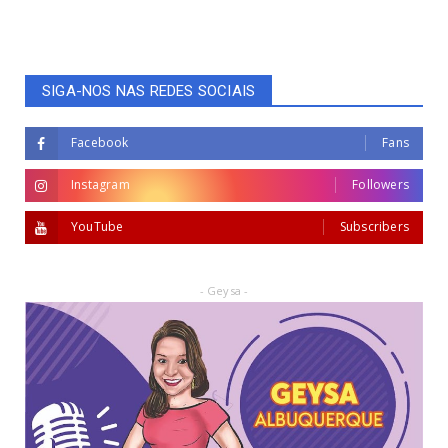
SIGA-NOS NAS REDES SOCIAIS
Facebook
Fans
Instagram
Followers
YouTube
Subscribers
- Geysa -