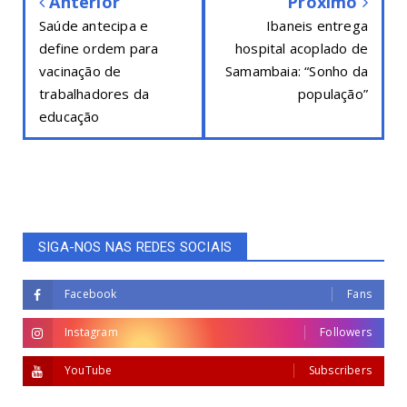
Anterior
Próximo
Saúde antecipa e
Ibaneis entrega
define ordem para
hospital acoplado de
vacinação de
Samambaia: “Sonho da
trabalhadores da
população”
educação
SIGA-NOS NAS REDES SOCIAIS
Facebook
Fans
Instagram
Followers
YouTube
Subscribers