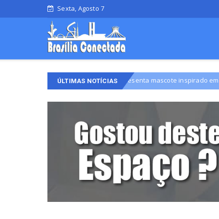
Sexta, Agosto 7
Campanha de Celina apresenta mascote inspirado em leão
Adol
ÚLTIMAS NOTÍCIAS