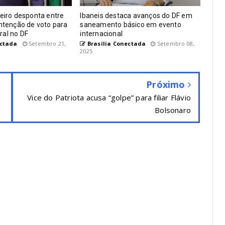
beiro desponta entre
Ibaneis destaca avanços do DF em
intenção de voto para
saneamento básico em evento
ral no DF
internacional
ectada
Setembro 21,
Brasília Conectada
Setembro 08,
2025
Próximo
Vice do Patriota acusa “golpe” para filiar Flávio
Bolsonaro