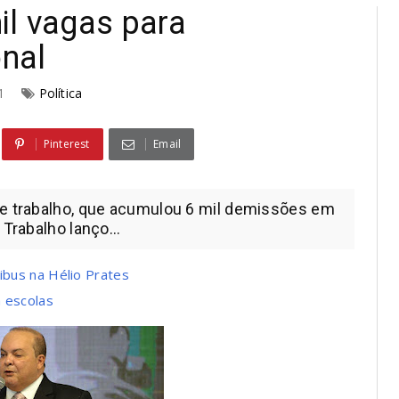
il vagas para
onal
21
Política
Pinterest
Email
de trabalho, que acumulou 6 mil demissões em
Trabalho lanço...
nibus na Hélio Prates
a escolas