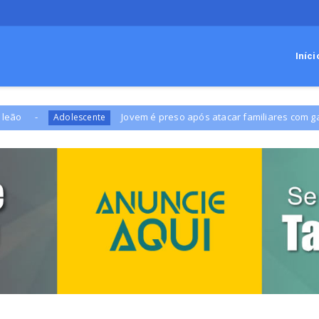
Iníci
Jovem é preso após atacar familiares com garrafa quebrada
escente