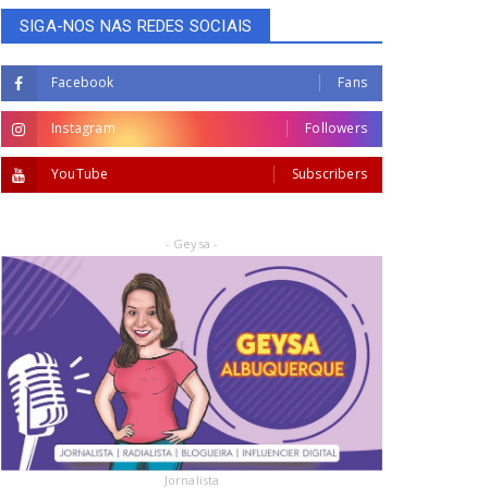
SIGA-NOS NAS REDES SOCIAIS
Facebook
Fans
Instagram
Followers
YouTube
Subscribers
- Geysa -
Jornalista