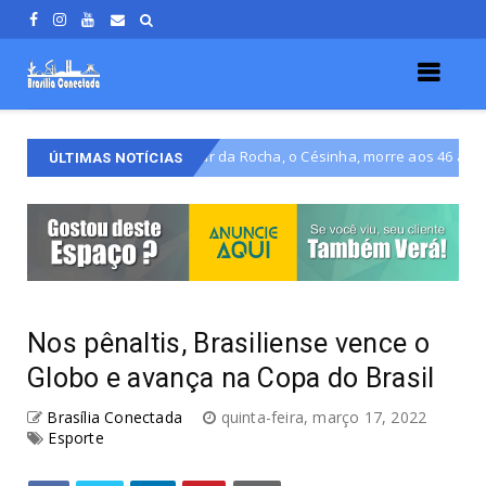
DF, Júlio César da Rocha, o Césinha, morre aos 46 anos
V
Brasil
ÚLTIMAS NOTÍCIAS
Nos pênaltis, Brasiliense vence o
Globo e avança na Copa do Brasil
Brasília Conectada
quinta-feira, março 17, 2022
Esporte