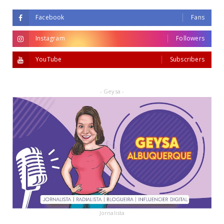
Facebook
Fans
Instagram
Followers
YouTube
Subscribers
- Geysa -
Jornalista