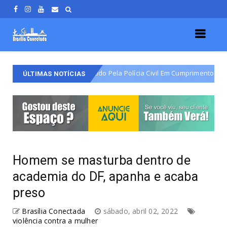
 Do Varjão É Detido Pela Polícia Civil Em Cumprimento De Mandado De Pr
ÚLTIMAS NOTÍCIAS
Homem se masturba dentro de
academia do DF, apanha e acaba
preso
Brasília Conectada
sábado, abril 02, 2022
violência contra a mulher