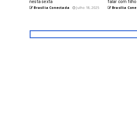
nesta sexta
falar com filh
Brasília Conectada
Julho 18, 2025
Brasília Con