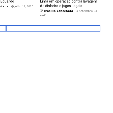
o Eduardo
Lima em operação contra lavagem
de dinheiro e jogos ilegais
ectada
Julho 18, 2025
Brasília Conectada
Setembro 23,
2024