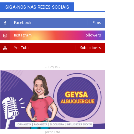
SIGA-NOS NAS REDES SOCIAIS
Facebook
Fans
Instagram
Followers
YouTube
Subscribers
- Geysa -
Jornalista