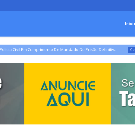
Iníci
 Em Cumprimento De Mandado De Prisão Definitiva
Ca
Celina Leão