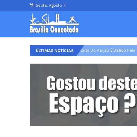
Sexta, Agosto 7
Líder Comunitário Do Varjão É Detido Pela Polícia Civil
Crime
ÚLTIMAS NOTÍCIAS