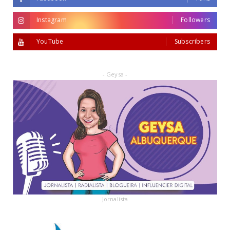
Instagram
Followers
YouTube
Subscribers
- Geysa -
Jornalista