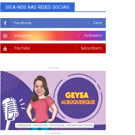
SIGA-NOS NAS REDES SOCIAIS
Facebook
Fans
Instagram
Followers
YouTube
Subscribers
- Geysa -
Jornalista