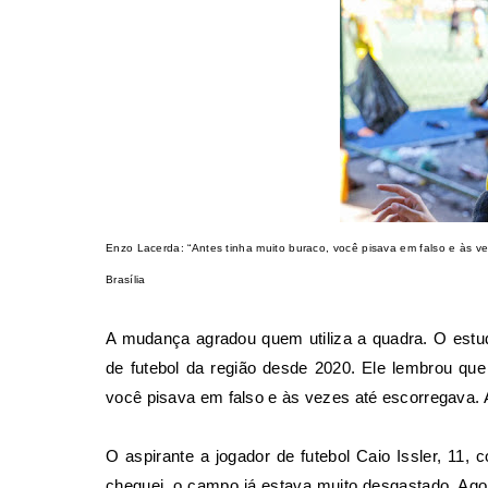
Enzo Lacerda: “Antes tinha muito buraco, você pisava em falso e às ve
Brasília
A mudança agradou quem utiliza a quadra. O estu
de futebol da região desde 2020. Ele lembrou que
você pisava em falso e às vezes até escorregava.
O aspirante a jogador de futebol Caio Issler, 11,
cheguei, o campo já estava muito desgastado. Agor