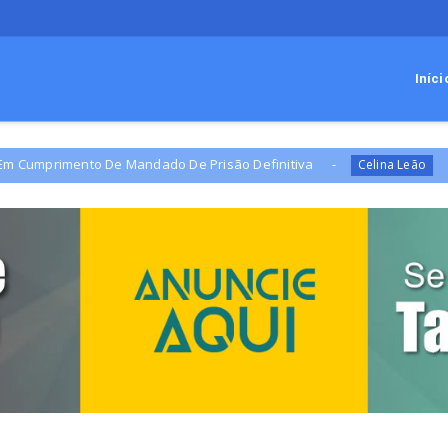
Iníci
De Mandado De Prisão Definitiva
Campanha de Celi
Celina Leão