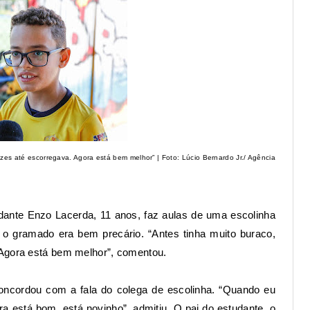
zes até escorregava. Agora está bem melhor” | Foto: Lúcio Bernardo Jr./ Agência
dante Enzo Lacerda, 11 anos, faz aulas de uma escolinha
 o gramado era bem precário. “Antes tinha muito buraco,
 Agora está bem melhor”, comentou.
 concordou com a fala do colega de escolinha. “Quando eu
a está bom, está novinho”, admitiu. O pai do estudante, o