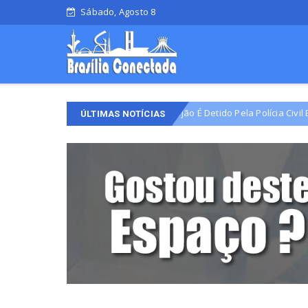
Sábado, Agosto 8
íder Comunitário Do Varjão É Detido Pela Polícia Civil Em Cumprimento 
ÚLTIMAS NOTÍCIAS