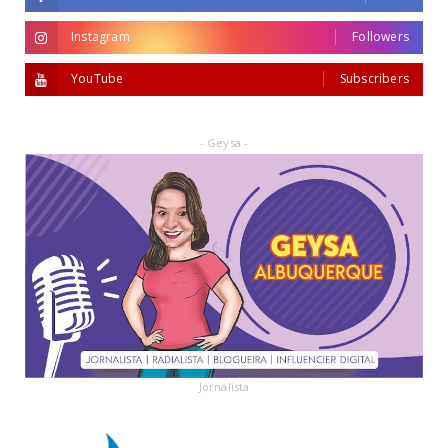
Instagram
Followers
YouTube
Subscribers
- Geysa -
Jornalista