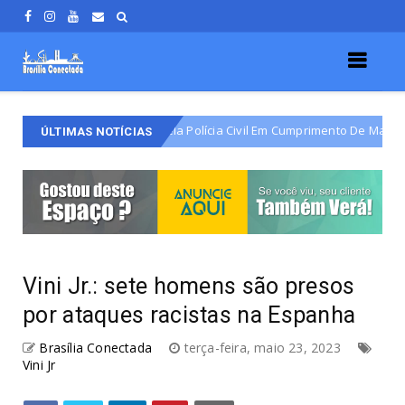
ão É Detido Pela Polícia Civil Em Cumprimento De Mandado De Prisão Def
ÚLTIMAS NOTÍCIAS
Vini Jr.: sete homens são presos
por ataques racistas na Espanha
Brasília Conectada
terça-feira, maio 23, 2023
Vini Jr