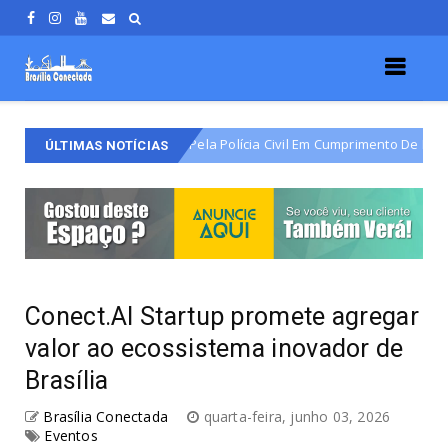
rjão É Detido Pela Polícia Civil Em Cumprimento De Mandado De Prisão D
ÚLTIMAS NOTÍCIAS
Conect.AI Startup promete agregar
valor ao ecossistema inovador de
Brasília
Brasília Conectada
quarta-feira, junho 03, 2026
Eventos