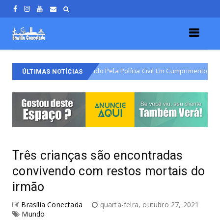
Do Varjão É Detido Pela Polícia Civil Em Cumprimento De Mandado De Pr
ÚLTIMAS NOTÍCIAS
Três crianças são encontradas
convivendo com restos mortais do
irmão
Brasília Conectada
quarta-feira, outubro 27, 2021
Mundo