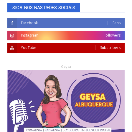
SIGA-NOS NAS REDES SOCIAIS
Facebook
Fans
Instagram
Followers
YouTube
Subscribers
- Geysa -