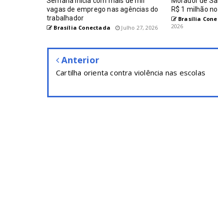
Semana inicia com mais de mil
Morador de S
vagas de emprego nas agências do
R$ 1 milhão no
trabalhador
Brasília Con
2026
Brasília Conectada
Julho 27, 2026
Anterior
Cartilha orienta contra violência nas escolas