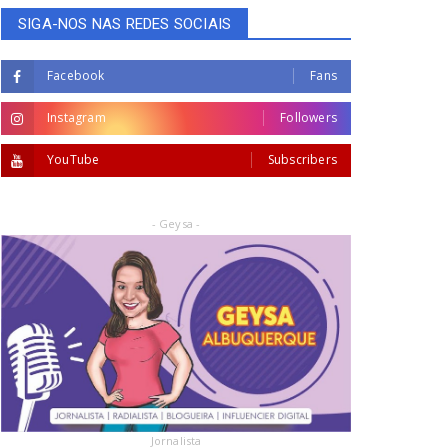
SIGA-NOS NAS REDES SOCIAIS
Facebook
Fans
Instagram
Followers
YouTube
Subscribers
- Geysa -
Jornalista