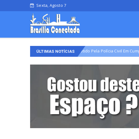
Sexta, Agosto 7
 Comunitário Do Varjão É Detido Pela Polícia Civil Em Cumprimento De 
ÚLTIMAS NOTÍCIAS