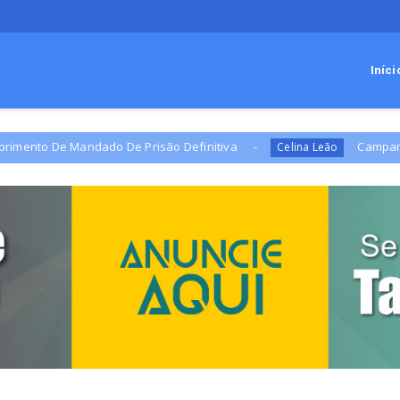
Iníci
Mandado De Prisão Definitiva
Campanha de Celina a
Celina Leão