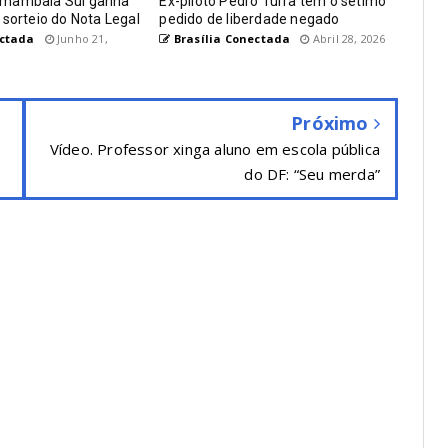
amambaia Sul ganha
Ex-piloto Pedro Turra tem o sétimo
 sorteio do Nota Legal
pedido de liberdade negado
ectada
Junho 21,
Brasília Conectada
Abril 28, 2026
Próximo
Vídeo. Professor xinga aluno em escola pública
do DF: “Seu merda”