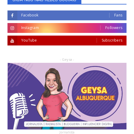
Facebook
Fans
Instagram
Followers
YouTube
Subscribers
- Geysa -
Jornalista