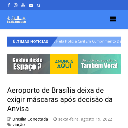
 Varjão É Detido Pela Polícia Civil Em Cumprimento De Mandado De Prisã
ÚLTIMAS NOTÍCIAS
Aeroporto de Brasília deixa de
exigir máscaras após decisão da
Anvisa
Brasília Conectada
sexta-feira, agosto 19, 2022
viação